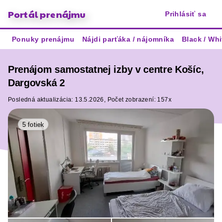
Portál prenájmu
Prihlásiť sa
Ponuky prenájmu
Nájdi parťáka / nájomníka
Black / Whi
Prenájom samostatnej izby v centre Košíc,
Dargovská 2
Posledná aktualizácia:
13.5.2026,
Počet zobrazení:
157x
5 fotiek