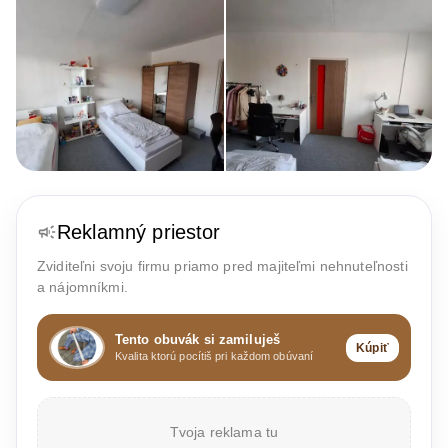
Reklamný priestor
Zviditeľni svoju firmu priamo pred majiteľmi nehnuteľnosti
a nájomníkmi.
Tento obuvák si zamiluješ
Kúpiť
Kvalita ktorú pocítiš pri každom obúvaní
Tvoja reklama tu