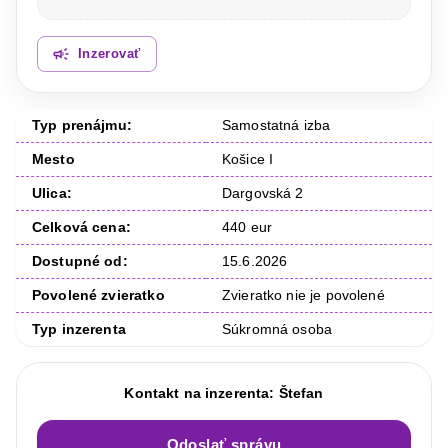
Inzerovať
Typ prenájmu:
Samostatná izba
Mesto
Košice I
Ulica:
Dargovská 2
Celková cena:
440 eur
Dostupné od:
15.6.2026
Povolené zvieratko
Zvieratko nie je povolené
Typ inzerenta
Súkromná osoba
Kontakt na inzerenta:
Štefan
Odoslať správu