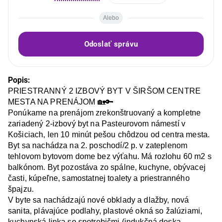
Alebo
Odoslať správu
Popis:
PRIESTRANNÝ 2 IZBOVÝ BYT V ŠIRŠOM CENTRE 
MESTA NA PRENÁJOM 🏡🔑

Ponúkame na prenájom zrekonštruovaný a kompletne 
zariadený 2-izbový byt na Pasteurovom námestí v 
Košiciach, len 10 minút pešou chôdzou od centra mesta. 
Byt sa nachádza na 2. poschodí/2 p. v zateplenom 
tehlovom bytovom dome bez výťahu. Má rozlohu 60 m2 s 
balkónom. Byt pozostáva zo spálne, kuchyne, obývacej 
časti, kúpeľne, samostatnej toalety a priestranného 
špajzu.

V byte sa nachádzajú nové obklady a dlažby, nová 
sanita, plávajúce podlahy, plastové okná so žalúziami, 
kuchynská linka so spotrebičmi (indukčná doska, 