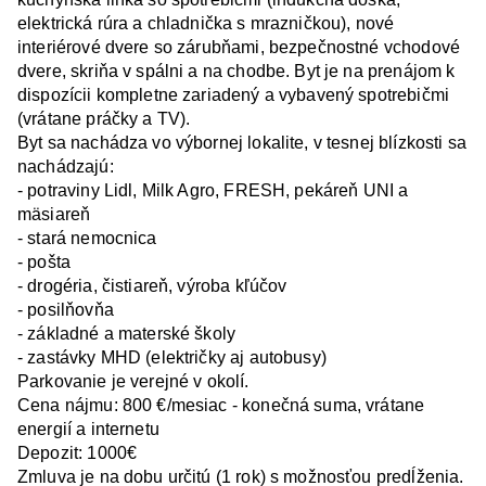
elektrická rúra a chladnička s mrazničkou), nové 
interiérové dvere so zárubňami, bezpečnostné vchodové 
dvere, skriňa v spálni a na chodbe. Byt je na prenájom k 
dispozícii kompletne zariadený a vybavený spotrebičmi 
(vrátane práčky a TV).

Byt sa nachádza vo výbornej lokalite, v tesnej blízkosti sa 
nachádzajú:

- potraviny Lidl, Milk Agro, FRESH, pekáreň UNI a 
mäsiareň

- stará nemocnica

- pošta

- drogéria, čistiareň, výroba kľúčov

- posilňovňa

- základné a materské školy

- zastávky MHD (električky aj autobusy)

Parkovanie je verejné v okolí.

Cena nájmu: 800 €/mesiac - konečná suma, vrátane 
energií a internetu

Depozit: 1000€

Zmluva je na dobu určitú (1 rok) s možnosťou predĺženia.
