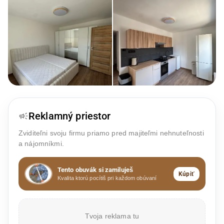
Reklamný priestor
Zviditeľni svoju firmu priamo pred majiteľmi nehnuteľnosti
a nájomníkmi.
Tento obuvák si zamiluješ
Kúpiť
Kvalita ktorú pocítiš pri každom obúvaní
Tvoja reklama tu