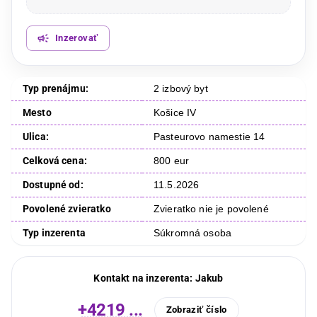
Inzerovať
Typ prenájmu:
2 izbový byt
Mesto
Košice IV
Ulica:
Pasteurovo namestie 14
Celková cena:
800 eur
Dostupné od:
11.5.2026
Povolené zvieratko
Zvieratko nie je povolené
Typ inzerenta
Súkromná osoba
Kontakt na inzerenta:
Jakub
+4219 ...
Zobraziť číslo