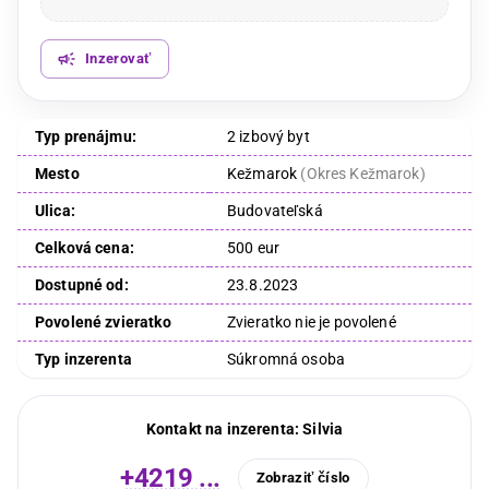
Inzerovať
Typ prenájmu:
2 izbový byt
Mesto
Kežmarok
(
Okres Kežmarok
)
Ulica:
Budovateľská
Celková cena:
500 eur
Dostupné od:
23.8.2023
Povolené zvieratko
Zvieratko nie je povolené
Typ inzerenta
Súkromná osoba
Kontakt na inzerenta:
Silvia
+4219 ...
Zobraziť číslo