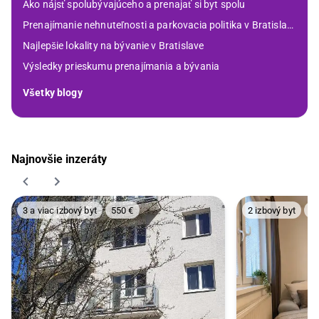
Ako nájsť spolubývajúceho a prenajať si byt spolu
Prenajímanie nehnuteľnosti a parkovacia politika v Bratislave
Najlepšie lokality na bývanie v Bratislave
Výsledky prieskumu prenajímania a bývania
Všetky blogy
Najnovšie inzeráty
3 a viac izbový byt
550 €
2 izbový byt
58