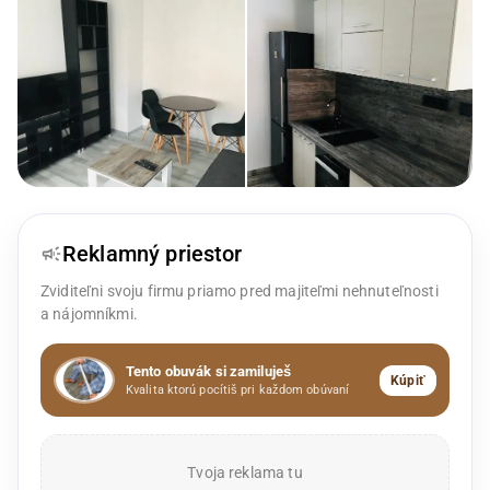
Reklamný priestor
Zviditeľni svoju firmu priamo pred majiteľmi nehnuteľnosti
a nájomníkmi.
Tento obuvák si zamiluješ
Kúpiť
Kvalita ktorú pocítiš pri každom obúvaní
Tvoja reklama tu