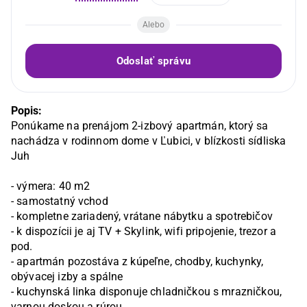
Alebo
Odoslať správu
Popis:
Ponúkame na prenájom 2-izbový apartmán, ktorý sa 
nachádza v rodinnom dome v Ľubici, v blízkosti sídliska 
Juh

- výmera: 40 m2

- samostatný vchod

- kompletne zariadený, vrátane nábytku a spotrebičov

- k dispozícii je aj TV + Skylink, wifi pripojenie, trezor a 
pod.

- apartmán pozostáva z kúpeľne, chodby, kuchynky, 
obývacej izby a spálne

- kuchynská linka disponuje chladničkou s mrazničkou, 
varnou doskou a rúrou
