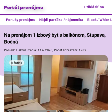
Portál prenájmu
Prihlásiť sa
Ponuky prenájmu
Nájdi parťáka / nájomníka
Black / White L
Na prenájom 1 izbový byt s balkónom, Stupava,
Bočná
Posledná aktualizácia:
11.6.2026,
Počet zobrazení:
198x
6 fotiek