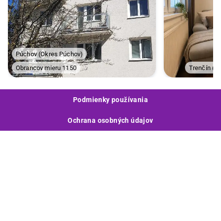
Púchov
(
Okres Púchov
)
Obrancov mieru 1150
Trenčín
(
Ok
Podmienky používania
Ochrana osobných údajov