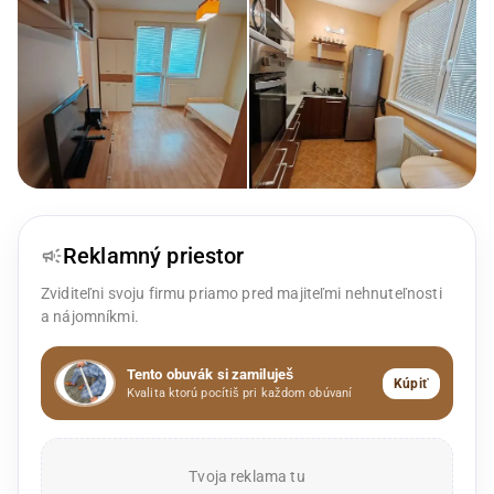
Reklamný priestor
Zviditeľni svoju firmu priamo pred majiteľmi nehnuteľnosti
a nájomníkmi.
Tento obuvák si zamiluješ
Kúpiť
Kvalita ktorú pocítiš pri každom obúvaní
Tvoja reklama tu