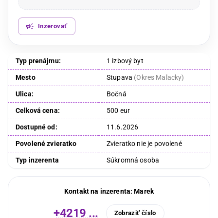
Inzerovať
Typ prenájmu:
1 izbový byt
Mesto
Stupava
(
Okres Malacky
)
Ulica:
Bočná
Celková cena:
500 eur
Dostupné od:
11.6.2026
Povolené zvieratko
Zvieratko nie je povolené
Typ inzerenta
Súkromná osoba
Kontakt na inzerenta:
Marek
+4219 ...
Zobraziť číslo