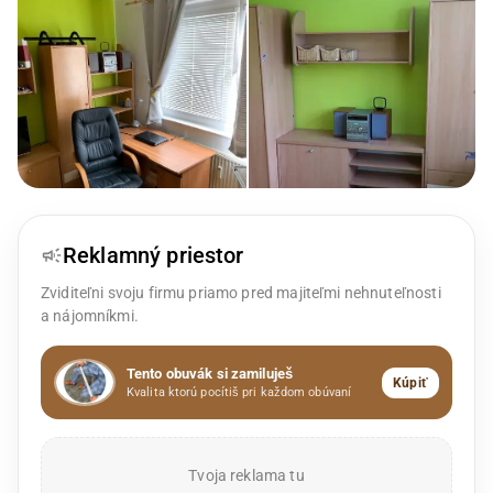
Reklamný priestor
Zviditeľni svoju firmu priamo pred majiteľmi nehnuteľnosti
a nájomníkmi.
Tento obuvák si zamiluješ
Kúpiť
Kvalita ktorú pocítiš pri každom obúvaní
Tvoja reklama tu