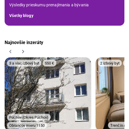
Výsledky prieskumu prenajímania a bývania
Všetky blogy
Najnovšie inzeráty
3 a viac izbový byt
550 €
2 izbový byt
58
Púchov
(
Okres Púchov
)
Obrancov mieru 1150
Trenčín
(
Ok