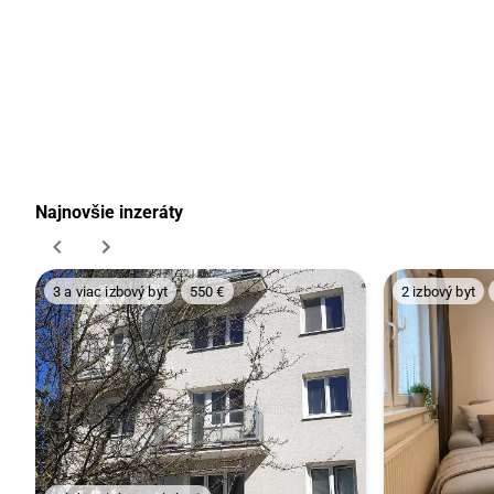
Najnovšie inzeráty
3 a viac izbový byt
550 €
2 izbový byt