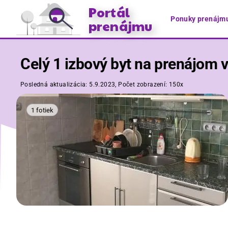
Portál
Ponuky prenájm
prenájmu
Celý 1 izbový byt na prenájom v 
Posledná aktualizácia:
5.9.2023,
Počet zobrazení:
150x
1 fotiek