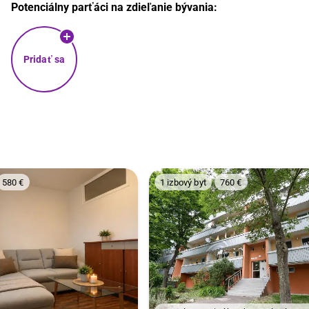
Potenciálny parťáci na zdieľanie bývania:
Pridať sa
580 €
1 izbový byt
760 €