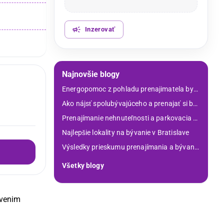
Inzerovať
Najnovšie blogy
Energopomoc z pohladu prenajimatela bytu v roku 2026
Ako nájsť spolubývajúceho a prenajať si byt spolu
Prenajímanie nehnuteľnosti a parkovacia politika v Bratislave
Najlepšie lokality na bývanie v Bratislave
Výsledky prieskumu prenajímania a bývania
Všetky blogy
venim 