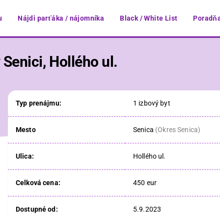
u
Nájdi parťáka / nájomníka
Black / White List
Poradňa
Senici, Hollého ul.
Typ prenájmu:
1 izbový byt
Mesto
Senica
(
Okres Senica
)
Ulica:
Hollého ul.
Celková cena:
450 eur
Dostupné od:
5.9.2023