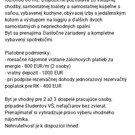
chodby, samostatnej toalety a samostatnej kúpeľne s 
vaňou, vybavenej kuchyne, obývacej izby s jedálenským 
kútom a výstupom na loggiu a ďalších dvoch 
samostatných a nepriechodných spální.

Byt sa prenajíma čiastočne zariadený a kompletne 
vybavený spotrebičmi.

Platobné podmienky:

- mesačné nájomné vrátane zálohových platieb za 
energie - 800 EUR/m (2 osoby)

- vratný depozit - 1000 EUR

- pri podpise rezervačnej dohody jednorazový rezervačný 
poplatok pre RK - 400 EUR

Byt je vhodný pre 2 až 3 dospelé pracujúce osoby, 
prípadne študentov VŠ, nefajčiarov bez zvierat.

Prenajímateľ si vyhradzuje právo výberu vhodného 
nájomníka.

Nehnuteľnosť je k dispozícii ihneď.
