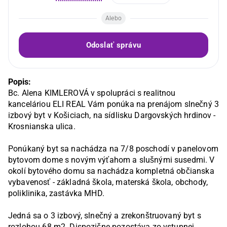
Alebo
Odoslať správu
Popis:
Bc. Alena KIMLEROVÁ v spolupráci s realitnou 
kanceláriou ELI REAL Vám ponúka na prenájom slnečný 3 
izbový byt v Košiciach, na sídlisku Dargovských hrdinov - 
Krosnianska ulica.

Ponúkaný byt sa nachádza na 7/8 poschodí v panelovom 
bytovom dome s novým výťahom a slušnými susedmi. V 
okolí bytového domu sa nachádza kompletná občianska 
vybavenosť - základná škola, materská škola, obchody, 
poliklinika, zastávka MHD.

Jedná sa o 3 izbový, slnečný a zrekonštruovaný byt s 
rozlohou 68 m2. Dispozične pozostáva zo vstupnej 