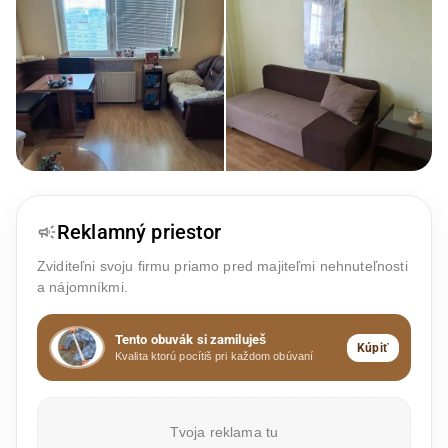
Reklamný priestor
Zviditeľni svoju firmu priamo pred majiteľmi nehnuteľnosti
a nájomníkmi.
Tento obuvák si zamiluješ
Kúpiť
Kvalita ktorú pocítiš pri každom obúvaní
Tvoja reklama tu