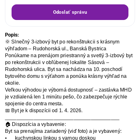
Odoslať správu
Popis:
🌞 Slnečný 3-izbový byt po rekonštrukcii s krásnym 
výhľadom – Rudohorská ul., Banská Bystrica

Ponúkame na prenájom priestranný a svetlý 3-izbový byt 
po rekonštrukcii v obľúbenej lokalite Sásová – 
Rudohorská ulica. Byt sa nachádza na 10. poschodí 
bytového domu s výťahom a ponúka krásny výhľad na 
okolie.

Veľkou výhodou je výborná dostupnosť – zastávka MHD 
je vzdialená len 1 minútu pešo, čo zabezpečuje rýchle 
spojenie do centra mesta.

📅 Byt je k dispozícii od 1. 4. 2026.

________________________________________

🏠 Dispozícia a vybavenie:

Byt sa prenajíma zariadený (viď foto) a je vybavený:

•	kuchynskou linkou s varnou doskou
