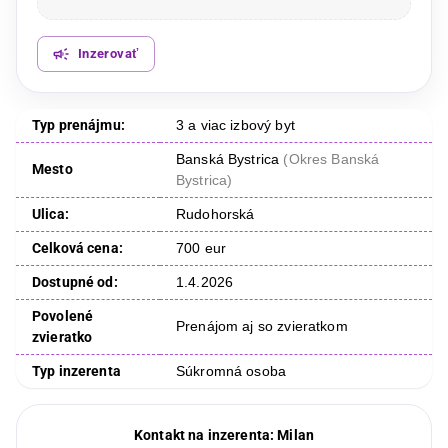
Inzerovať
Typ prenájmu:
3 a viac izbový byt
Banská Bystrica
(
Okres Banská
Mesto
Bystrica
)
Ulica:
Rudohorská
Celková cena:
700 eur
Dostupné od:
1.4.2026
Povolené
Prenájom aj so zvieratkom
zvieratko
Typ inzerenta
Súkromná osoba
Kontakt na inzerenta:
Milan