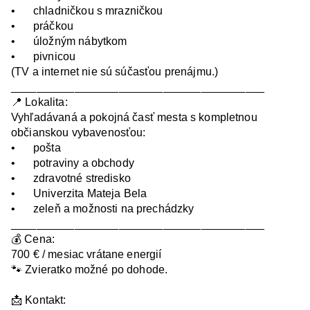
•	chladničkou s mrazničkou

•	práčkou

•	úložným nábytkom

•	pivnicou

(TV a internet nie sú súčasťou prenájmu.)

________________________________________

📍 Lokalita:

Vyhľadávaná a pokojná časť mesta s kompletnou 
občianskou vybavenosťou:

•	pošta

•	potraviny a obchody

•	zdravotné stredisko

•	Univerzita Mateja Bela

•	zeleň a možnosti na prechádzky

________________________________________

💰 Cena:

700 € / mesiac vrátane energií

🐾 Zvieratko možné po dohode.

📩 Kontakt:
