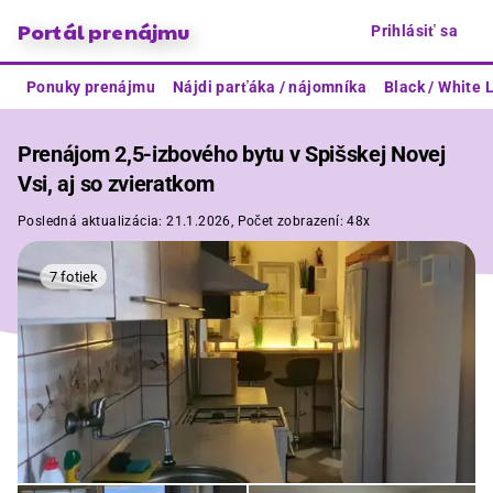
Portál prenájmu
Prihlásiť sa
Ponuky prenájmu
Nájdi parťáka / nájomníka
Black / White L
Prenájom 2,5-izbového bytu v Spišskej Novej
Vsi, aj so zvieratkom
Posledná aktualizácia:
21.1.2026,
Počet zobrazení:
48x
7 fotiek