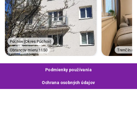
Púchov
(
Okres Púchov
)
Obrancov mieru 1150
Trenčín
(
Ok
Podmienky používania
Ochrana osobných údajov