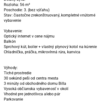
Rozloha: 56 m²

Poschodie: 3. (bez výťahu)

Stav: čiastočne zrekonštruovaný, kompletné vnútorné 
vybavenie

Vybavenie:

Optický internet v cene nájmu

Balkón

Sprchový kút, boiler + vlastný plynový kotol na kúrenie

Chladnička, práčka, mikrovlnná rúra, kanvica

Výhody:

Tiché prostredie

30 sekúnd peši od centra mesta

3 minúty od obchodného domu Billa

Vysoká občianska vybavenosť v okolí

Vhodné pre jednotlivca alebo pár

Parkovanie
