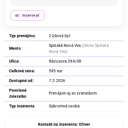
Inzerovať
Typ prenájmu:
2 izbový byt
Spišská Nová Ves
(
Okres Spišská
Mesto
Nová Ves
)
Ulica:
Rázusova 294/38
Celková cena:
595 eur
Dostupné od:
7.2.2026
Povolené
Prenájom aj so zvieratkom
zvieratko
Typ inzerenta
Súkromná osoba
Kontakt na inzerenta:
Oliver