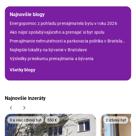
Najnovšie blogy
Energopomoc z pohladu prenajimatela bytu v roku 2026
Ako nájsť spolubývajúceho a prenajať si byt spolu
Prenajímanie nehnuteľnosti a parkovacia politika v Bratislave
Najlepšie lokality na bývanie v Bratislave
Výsledky prieskumu prenajímania a bývania
Všetky blogy
Najnovšie inzeráty
3 a viac izbový byt
550 €
2 izbový byt
58