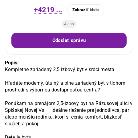
+4219 ...
Zobraziť číslo
Alebo
Odoslať správu
Popis:
Kompletne zariadený 2,5 izbový byt v srdci mesta

Hľadáte moderný, útulný a plne zariadený byt v tichom 
prostredí s výbornou dostupnosťou centra?

Ponúkam na prenájom 2,5-izbový byt na Rázusovej ulici v 
Spišskej Novej Vsi – ideálne riešenie pre jednotlivca, pár 
alebo menšiu rodinku, ktorí si cenia komfort, blízkosť 
služieb a pokoj.

Detaily bytu:
