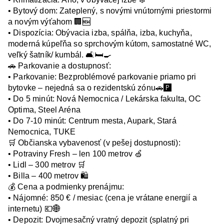
• Bytový dom: Zateplený, s novými vnútornými priestormi 
a novým výťahom 🏢🆕

• Dispozícia: Obývacia izba, spálňa, izba, kuchyňa, 
moderná kúpeľňa so sprchovým kútom, samostatné WC, 
veľký šatník/ kumbál. 🛋️🛏️🍳

🚗 Parkovanie a dostupnosť:

• Parkovanie: Bezproblémové parkovanie priamo pri 
bytovke – nejedná sa o rezidentskú zónu🚗🅿️

• Do 5 minút: Nová Nemocnica / Lekárska fakulta, OC 
Optima, Steel Aréna

• Do 7-10 minút: Centrum mesta, Aupark, Stará 
Nemocnica, TUKE

🛒 Občianska vybavenosť (v pešej dostupnosti):

• Potraviny Fresh – len 100 metrov 🍏

• Lidl – 300 metrov 🛒

• Billa – 400 metrov 🛍️

💰 Cena a podmienky prenájmu:

• Nájomné: 850 € / mesiac (cena je vrátane energií a 
internetu) 💶🌐

• Depozit: Dvojmesačný vratný depozit (splatný pri 