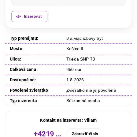
Inzerovať
Typ prenájmu:
3 a viac izbový byt
Mesto
Košice II
Ulica:
Trieda SNP 79
Celková cena:
850 eur
Dostupné od:
1.8.2026
Povolené zvieratko
Zvieratko nie je povolené
Typ inzerenta
Súkromná osoba
Kontakt na inzerenta:
Viliam
+4219 ...
Zobraziť číslo