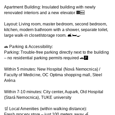
Apartment Building: Insulated building with newly 
renovated interiors and a new elevator 🏢🆕

Layout: Living room, master bedroom, second bedroom, 
kitchen, modern bathroom with a shower, separate toilet, 
large walk-in closet/storage room. 🛋️🛏️🍳

🚗 Parking & Accessibility:

Parking: Trouble-free parking directly next to the building 
– no residential parking permits required 🚗🅿️

Within 5 minutes: New Hospital (Nová Nemocnica) / 
Faculty of Medicine, OC Optima shopping mall, Steel 
Aréna

Within 7-10 minutes: City center, Aupark, Old Hospital 
(Stará Nemocnica), TUKE university

🛒 Local Amenities (within walking distance):

Fresh grocery store – just 100 meters away 🍏
