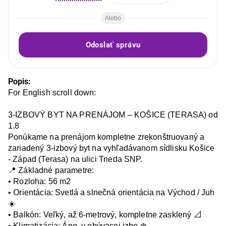
Alebo
Odoslať správu
Popis:
For English scroll down:

3-IZBOVÝ BYT NA PRENÁJOM – KOŠICE (TERASA) od 
1.8

Ponúkame na prenájom kompletne zrekonštruovaný a 
zariadený 3-izbový byt na vyhľadávanom sídlisku Košice 
- Západ (Terasa) na ulici Trieda SNP.

📍 Základné parametre:

• Rozloha: 56 m2

• Orientácia: Svetlá a slnečná orientácia na Východ / Juh 
☀️

• Balkón: Veľký, až 6-metrový, kompletne zasklený 📐

• Klimatizácia: Áno, v obývacej izbe ❄️
