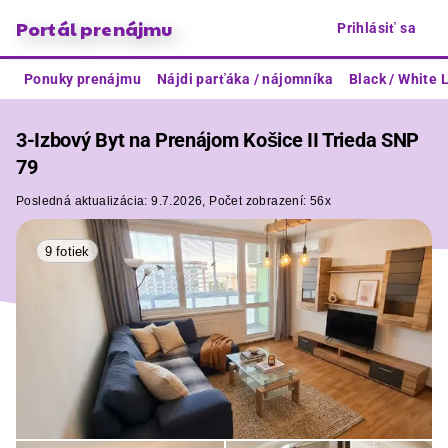
Portál prenájmu
Prihlásiť sa
Ponuky prenájmu
Nájdi parťáka / nájomníka
Black / White L
3-Izbový Byt na Prenájom Košice II Trieda SNP
79
Posledná aktualizácia:
9.7.2026,
Počet zobrazení:
56x
9 fotiek