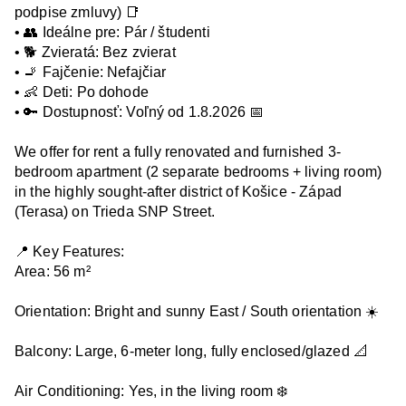
podpise zmluvy) 📑

• 👥 Ideálne pre: Pár / študenti

• 🐕 Zvieratá: Bez zvierat

• 🚬 Fajčenie: Nefajčiar

• 👶 Deti: Po dohode

• 🔑 Dostupnosť: Voľný od 1.8.2026 📅

We offer for rent a fully renovated and furnished 3-
bedroom apartment (2 separate bedrooms + living room) 
in the highly sought-after district of Košice - Západ 
(Terasa) on Trieda SNP Street.

📍 Key Features:

Area: 56 m²

Orientation: Bright and sunny East / South orientation ☀️

Balcony: Large, 6-meter long, fully enclosed/glazed 📐

Air Conditioning: Yes, in the living room ❄️
